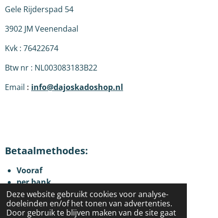
Gele Rijderspad 54
3902 JM Veenendaal
Kvk : 76422674
Btw nr : NL003083183B22
Email
:
info@dajoskadoshop.nl
Betaalmethodes:
Vooraf
per bank
Betaalverzoek
Deze website gebruikt cookies voor analyse-
doeleinden en/of het tonen van advertenties.
Door gebruik te blijven maken van de site gaat
Delen
Delen