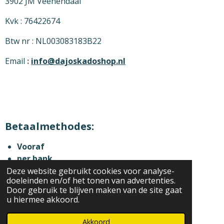
3902 JM Veenendaal
Kvk : 76422674
Btw nr : NL003083183B22
Email
:
info@dajoskadoshop.nl
Betaalmethodes:
Vooraf
per bank
Betaalverzoek
Deze website gebruikt cookies voor analyse-
doeleinden en/of het tonen van advertenties.
Door gebruik te blijven maken van de site gaat
Delen
Delen
u hiermee akkoord.
© 2023 Dajo's kadoshop
Akkoord